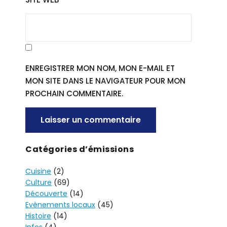
ENREGISTRER MON NOM, MON E-MAIL ET
MON SITE DANS LE NAVIGATEUR POUR MON
PROCHAIN COMMENTAIRE.
A
Catégories d’émissions
L
Cuisine
(2)
T
Culture
(69)
E
Découverte
(14)
R
Evènements locaux
(45)
N
Histoire
(14)
A
Infos
(4)