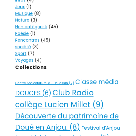
T
Jeux
(1)
I
Musique
(8)
V
Nature
(3)
Non catégorisé
(45)
E
Poésie
(1)
:
Rencontres
(45)
société
(3)
Sport
(7)
Voyages
(4)
Collections
Classe média
Centre Socioculturel du Douessin
(2)
Club Radio
DOUCES
(6)
collège Lucien Millet
(9)
Découverte du patrimoine de
Doué en Anjou.
(8)
Festival d'Anjou