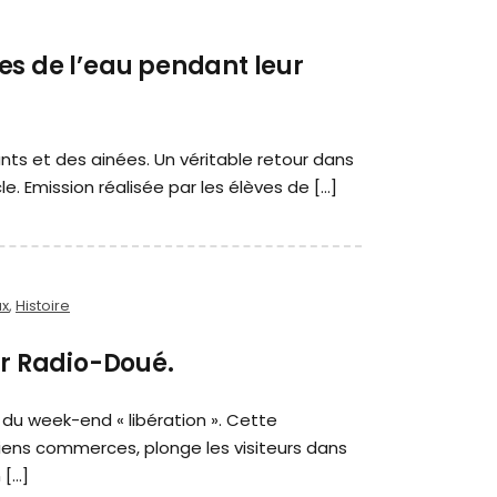
es de l’eau pendant leur
ts et des ainées. Un véritable retour dans
e. Emission réalisée par les élèves de […]
ux
,
Histoire
ur Radio-Doué.
 du week-end « libération ». Cette
iens commerces, plonge les visiteurs dans
 […]