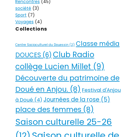
Rencontres
(45)
société
(3)
Sport
(7)
Voyages
(4)
Collections
Classe média
Centre Socioculturel du Douessin
(2)
Club Radio
DOUCES
(6)
collège Lucien Millet
(9)
Découverte du patrimoine de
Doué en Anjou.
(8)
Festival d'Anjou
Journées de la rose
(5)
à Doué
(4)
place des femmes
(8)
Saison culturelle 25-26
Saison culturelle de
(12)