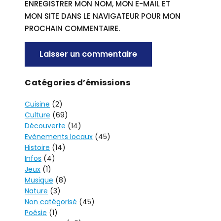
ENREGISTRER MON NOM, MON E-MAIL ET
MON SITE DANS LE NAVIGATEUR POUR MON
PROCHAIN COMMENTAIRE.
A
Catégories d’émissions
L
Cuisine
(2)
T
Culture
(69)
E
Découverte
(14)
R
Evènements locaux
(45)
N
Histoire
(14)
A
Infos
(4)
T
Jeux
(1)
I
Musique
(8)
V
Nature
(3)
Non catégorisé
(45)
E
Poésie
(1)
: