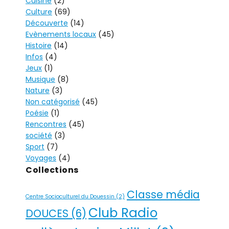
Cuisine
(2)
T
Culture
(69)
E
Découverte
(14)
R
Evènements locaux
(45)
N
Histoire
(14)
A
Infos
(4)
T
Jeux
(1)
I
Musique
(8)
V
Nature
(3)
Non catégorisé
(45)
E
Poésie
(1)
:
Rencontres
(45)
société
(3)
Sport
(7)
Voyages
(4)
Collections
Classe média
Centre Socioculturel du Douessin
(2)
Club Radio
DOUCES
(6)