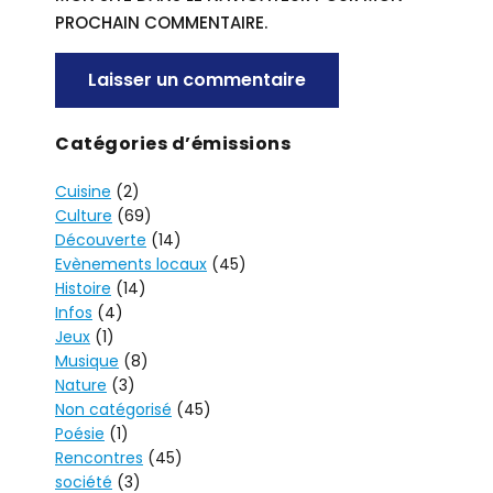
PROCHAIN COMMENTAIRE.
A
Catégories d’émissions
L
Cuisine
(2)
T
Culture
(69)
E
Découverte
(14)
R
Evènements locaux
(45)
N
Histoire
(14)
A
Infos
(4)
T
Jeux
(1)
I
Musique
(8)
V
Nature
(3)
Non catégorisé
(45)
E
Poésie
(1)
:
Rencontres
(45)
société
(3)