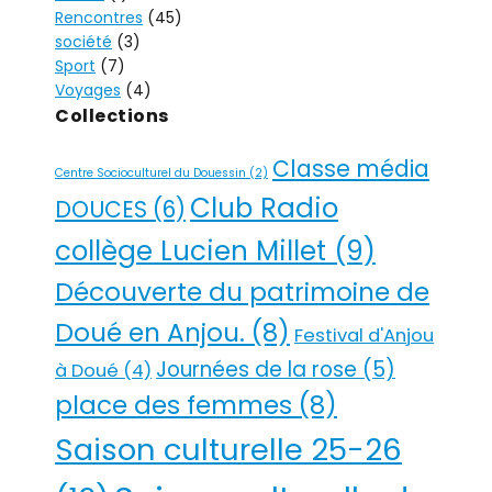
:
Rencontres
(45)
société
(3)
Sport
(7)
Voyages
(4)
Collections
Classe média
Centre Socioculturel du Douessin
(2)
Club Radio
DOUCES
(6)
collège Lucien Millet
(9)
Découverte du patrimoine de
Doué en Anjou.
(8)
Festival d'Anjou
Journées de la rose
(5)
à Doué
(4)
place des femmes
(8)
Saison culturelle 25-26