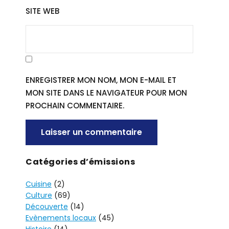
SITE WEB
ENREGISTRER MON NOM, MON E-MAIL ET
MON SITE DANS LE NAVIGATEUR POUR MON
PROCHAIN COMMENTAIRE.
A
Catégories d’émissions
L
Cuisine
(2)
T
Culture
(69)
E
Découverte
(14)
R
Evènements locaux
(45)
N
Histoire
(14)