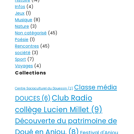
A
Infos
(4)
T
Jeux
(1)
I
Musique
(8)
V
Nature
(3)
Non catégorisé
(45)
E
Poésie
(1)
:
Rencontres
(45)
société
(3)
Sport
(7)
Voyages
(4)
Collections
Classe média
Centre Socioculturel du Douessin
(2)
Club Radio
DOUCES
(6)
collège Lucien Millet
(9)
Découverte du patrimoine de
Doué en Anjou.
(8)
Festival d'Anjou