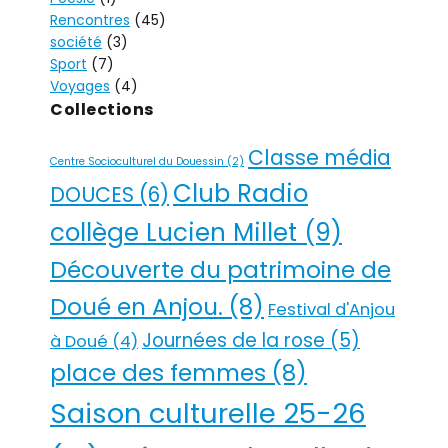
:
Rencontres
(45)
société
(3)
Sport
(7)
Voyages
(4)
Collections
Classe média
Centre Socioculturel du Douessin
(2)
Club Radio
DOUCES
(6)
collège Lucien Millet
(9)
Découverte du patrimoine de
Doué en Anjou.
(8)
Festival d'Anjou
Journées de la rose
(5)
à Doué
(4)
place des femmes
(8)
Saison culturelle 25-26