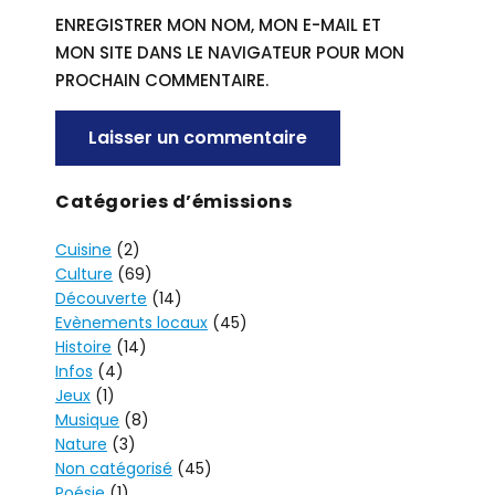
ENREGISTRER MON NOM, MON E-MAIL ET
MON SITE DANS LE NAVIGATEUR POUR MON
PROCHAIN COMMENTAIRE.
A
Catégories d’émissions
L
Cuisine
(2)
T
Culture
(69)
E
Découverte
(14)
R
Evènements locaux
(45)
N
Histoire
(14)
A
Infos
(4)
T
Jeux
(1)
I
Musique
(8)
V
Nature
(3)
Non catégorisé
(45)
E
Poésie
(1)