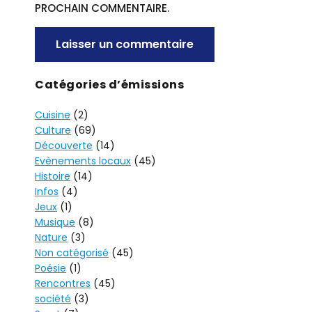
PROCHAIN COMMENTAIRE.
A
Catégories d’émissions
L
Cuisine
(2)
T
Culture
(69)
E
Découverte
(14)
R
Evènements locaux
(45)
N
Histoire
(14)
A
Infos
(4)
T
Jeux
(1)
I
Musique
(8)
V
Nature
(3)
Non catégorisé
(45)
E
Poésie
(1)
:
Rencontres
(45)
société
(3)