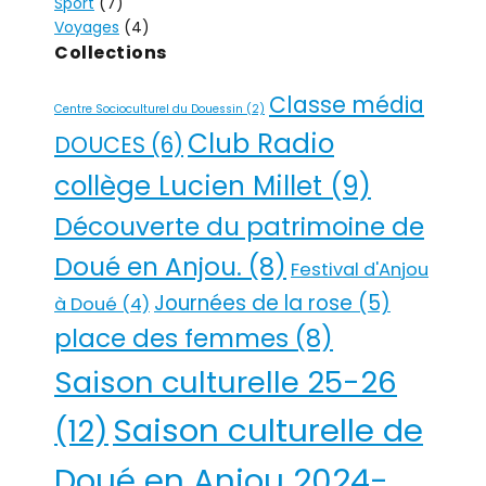
Sport
(7)
Voyages
(4)
Collections
Classe média
Centre Socioculturel du Douessin
(2)
Club Radio
DOUCES
(6)
collège Lucien Millet
(9)
Découverte du patrimoine de
Doué en Anjou.
(8)
Festival d'Anjou
Journées de la rose
(5)
à Doué
(4)
place des femmes
(8)
Saison culturelle 25-26
Saison culturelle de
(12)
Doué en Anjou 2024-