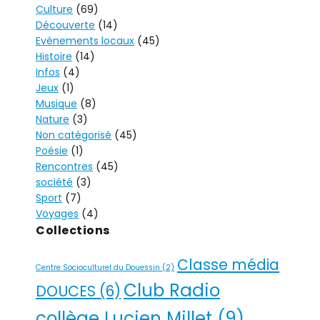
Culture
(69)
E
Découverte
(14)
R
Evènements locaux
(45)
N
Histoire
(14)
A
Infos
(4)
T
Jeux
(1)
I
Musique
(8)
V
Nature
(3)
Non catégorisé
(45)
E
Poésie
(1)
:
Rencontres
(45)
société
(3)
Sport
(7)
Voyages
(4)
Collections
Classe média
Centre Socioculturel du Douessin
(2)
Club Radio
DOUCES
(6)
collège Lucien Millet
(9)